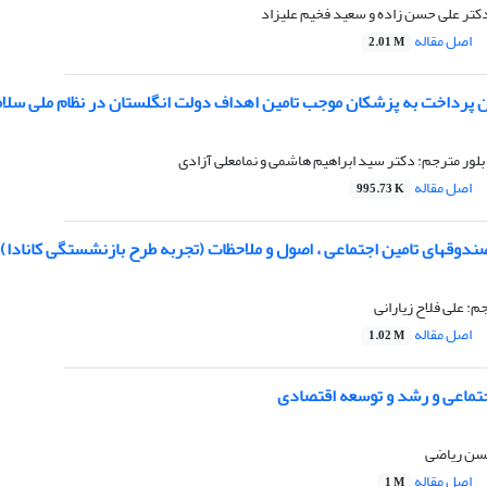
کتر علی حسن زاده و سعید فخیم علیزاد
اصل مقاله
2.01 M
ان پرداخت به پزشکان موجب تامین اهداف دولت انگلستان در نظام ملی سل
 بلور مترجم: دکتر سید ابراهیم هاشمی و نمامعلی آزادی
اصل مقاله
995.73 K
دوقهای تامین اجتماعی ، اصول و ملاحظات (تجربه طرح بازنشستگی کانادا)
م: علی فلاح زیارانی
اصل مقاله
1.02 M
جتماعی و رشد و توسعه اقتصادی
حسن ریاضی
اصل مقاله
1 M