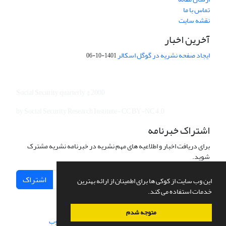
تماس با ما
نقشه سایت
آخرین اخبار
ایجاد صفحه نشریه در گوگل اسکالر
1401-10-06
Social Security quarterly © 2000
by Social Security Research Institute- CC BY-NC 4.0
اشتراک خبرنامه
برای دریافت اخبار و اطلاعیه های مهم نشریه در خبرنامه نشریه مشترک
شوید.
اشتراک
این وب سایت از کوکی ها برای اطمینان از ارائه بهترین
خدمات استفاده می کند.
متوجه شدم
سامانه مدیریت نشریات علمی.
طراحی و پیاده سازی از
سیناوب