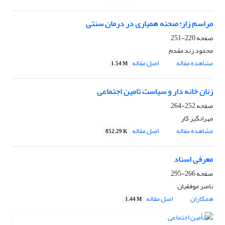
مراسم زار؛ صحنه همیاری در درمان سنتی
صفحه
220-251
محمود زند مقدم
مشاهده مقاله
اصل مقاله
1.54 M
زنان خانه دار و سیاست تامین اجتماعی
صفحه
252-264
مهرانگیز کار
مشاهده مقاله
اصل مقاله
852.29 K
معرفی اسناد
صفحه
266-295
ناصر موفقیان
همکاران
اصل مقاله
1.44 M