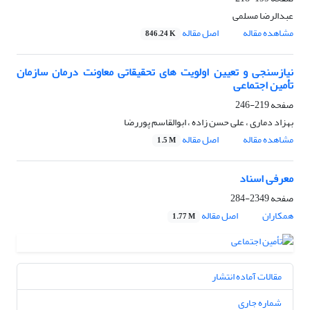
عبدالرضا مسلمی
مشاهده مقاله
اصل مقاله
846.24 K
نیازسنجی و تعیین اولویت های تحقیقاتی معاونت درمان سازمان
تأمین اجتماعی
صفحه
219-246
بهزاد دماری ، علی حسن زاده ، ابوالقاسم پوررضا
مشاهده مقاله
اصل مقاله
1.5 M
معرفی اسناد
صفحه
2349-284
همکاران
اصل مقاله
1.77 M
مقالات آماده انتشار
شماره جاری